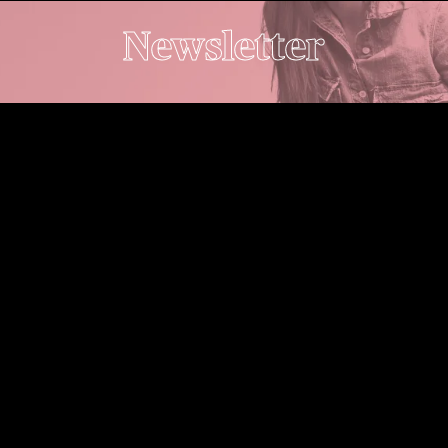
Newsletter
J'autorise le site à exploiter les données transmises via
ce formulaire pour m'envoyer des newsletters. Plus
d'informations :
mentions légales
. (Obligatoire) .
Comment venir ?