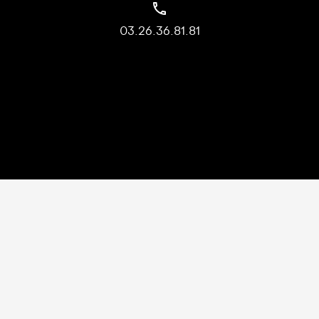
03.26.36.81.81
À propos du centre commercial
Plan du site
Mentions Légales
Politique de confidentialité